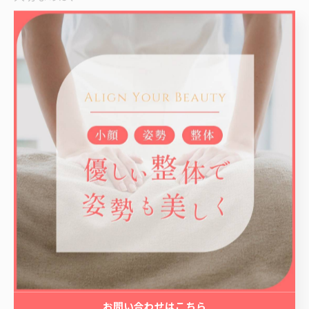
“無理なく続けること”。
姿勢は、
1回で変わるものではなく、
毎日の積み重ねが大切です。
LACIQでは整体で身体を整えながら、
必要に応じて簡単な運動も取り入れ、
戻りにくい身体づくりをサポートしています。
西船橋で肩こり、腰痛、
猫背改善、整体、パーソナルトレーニングを
お探しの方は、
ぜひ一度ご相談ください。
お問い合わせはこちら