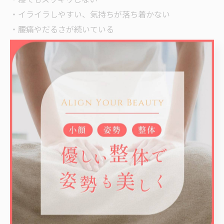
・イライラしやすい、気持ちが落ち着かない
・腰痛やだるさが続いている
こうした不調は、
「仕事柄仕方ない」と片付けられがちですが、
身体が出しているサインかもしれません。
## 不調を減らすために大切なこと
不規則勤務による不調を改善するには、
睡眠や食事だけでなく、
**“身体がリラックスしやすい状態をつくること”**も大
切です。