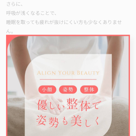
さらに、
呼吸が浅くなることで、
睡眠を取っても疲れが抜けにくい方も少なくありませ
ん。
姿勢を整えることで、
呼吸がしやすくなり、
身体をスムーズに使いやすくなるため、
「身体が軽く感じる」
という方も多くいます。
LACIQでは、
整体で身体を整えるだけでなく、
必要に応じて簡単な運動も取り入れながら、
“戻りにくい身体づくり”