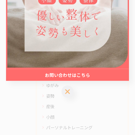
2026/02/17
1
...
8
9
10
11
12
カテゴリー
CATEGORIES
お問い合わせはこちら
全てのカテゴリー
ゆがみ
お問い合わせはこちら
姿勢
産後
小顔
パーソナルトレーニング