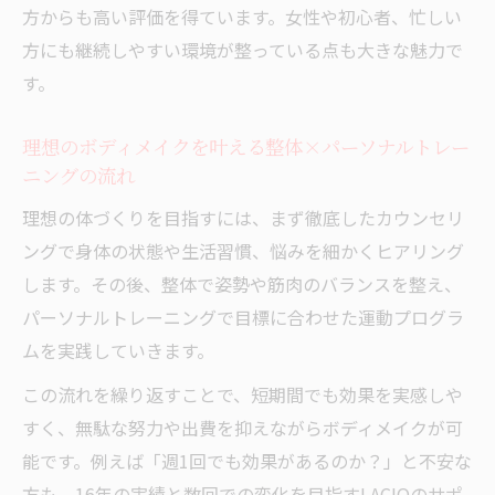
方からも高い評価を得ています。女性や初心者、忙しい
整体×パーソナルトレーニングで叶える安
方にも継続しやすい環境が整っている点も大きな魅力で
全なボディメイク
す。
腰痛・肩こりに強い整体×パーソナルトレ
ーニングの実力
理想のボディメイクを叶える整体×パーソナルトレー
整体×パーソナルトレーニングの流れと具
ニングの流れ
体的なセッション例
理想の体づくりを目指すには、まず徹底したカウンセリ
整体効果を最大化するパーソナルトレーニ
ングで身体の状態や生活習慣、悩みを細かくヒアリング
ングのコツ
します。その後、整体で姿勢や筋肉のバランスを整え、
整体×パーソナルトレーニングで自力継続
パーソナルトレーニングで目標に合わせた運動プログラ
できる体づくり
ムを実践していきます。
コスパ重視で選ぶべき西船橋エリアの賢い方法
この流れを繰り返すことで、短期間でも効果を実感しや
整体×パーソナルトレーニングでコスパ最
すく、無駄な努力や出費を抑えながらボディメイクが可
適化する方法
能です。例えば「週1回でも効果があるのか？」と不安な
西船橋の女性に人気の整体×パーソナルト
方も、16年の実績と数回での変化を目指すLACIQのサポ