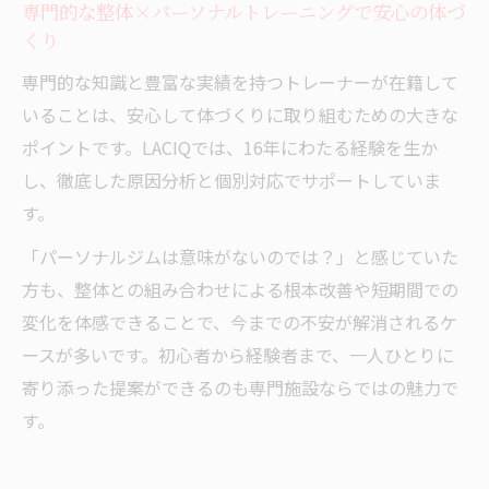
専門的な整体×パーソナルトレーニングで安心の体づ
レーニング体験談
くり
整体×パーソナルトレーニングが女性の悩
専門的な知識と豊富な実績を持つトレーナーが在籍して
みに寄り添う理由
いることは、安心して体づくりに取り組むための大きな
女性専用の整体×パーソナルトレーニング
ポイントです。LACIQでは、16年にわたる経験を生か
が人気の秘密
し、徹底した原因分析と個別対応でサポートしていま
す。
「パーソナルジムは意味がないのでは？」と感じていた
方も、整体との組み合わせによる根本改善や短期間での
変化を体感できることで、今までの不安が解消されるケ
ースが多いです。初心者から経験者まで、一人ひとりに
寄り添った提案ができるのも専門施設ならではの魅力で
す。