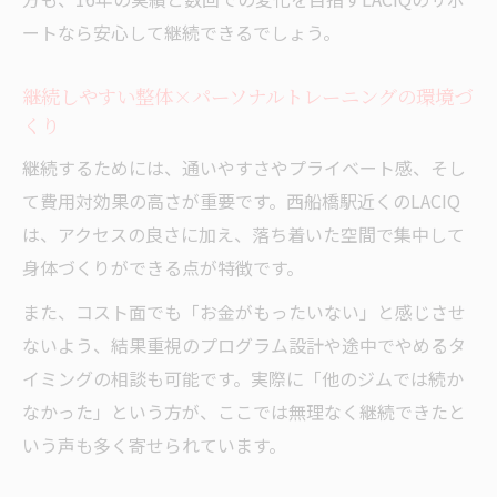
レーニング活用術
ートなら安心して継続できるでしょう。
ジムと整体×パーソナルトレーニングの比
較で見える違い
継続しやすい整体×パーソナルトレーニングの環境づ
くり
『安いだけ』ではない整体×パーソナルト
レーニングの価値
継続するためには、通いやすさやプライベート感、そし
コスパを重視するなら整体×パーソナルト
て費用対効果の高さが重要です。西船橋駅近くのLACIQ
レーニングが最適な理由
は、アクセスの良さに加え、落ち着いた空間で集中して
身体づくりができる点が特徴です。
女性目線で知る整体×パーソナルトレーニング
の魅力
また、コスト面でも「お金がもったいない」と感じさせ
女性に嬉しい整体×パーソナルトレーニン
ないよう、結果重視のプログラム設計や途中でやめるタ
グの安心空間
イミングの相談も可能です。実際に「他のジムでは続か
整体×パーソナルトレーニングで叶える理
なかった」という方が、ここでは無理なく継続できたと
想のボディライン
いう声も多く寄せられています。
完全個室で受けられる整体×パーソナルト