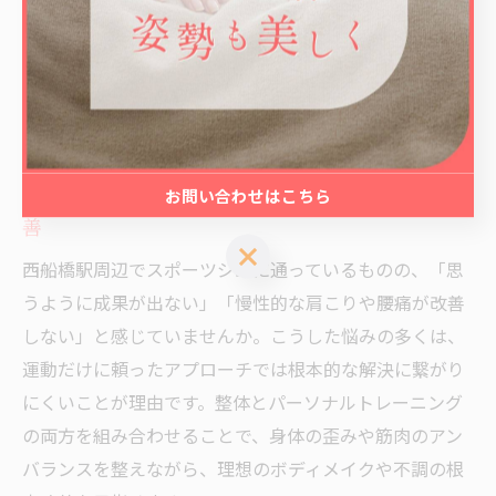
パーソナルトレーニングだけでは叶
わない効果の秘密
お問い合わせはこちら
パーソナルトレーニングと整体の融合が叶える根本改
善
お問い合わせはこちら
西船橋駅周辺でスポーツジムに通っているものの、「思
うように成果が出ない」「慢性的な肩こりや腰痛が改善
しない」と感じていませんか。こうした悩みの多くは、
運動だけに頼ったアプローチでは根本的な解決に繋がり
にくいことが理由です。整体とパーソナルトレーニング
の両方を組み合わせることで、身体の歪みや筋肉のアン
バランスを整えながら、理想のボディメイクや不調の根