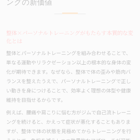
ングの新価値
継続しやすい整体×パーソナルトレーニン
グの環境づくり
専門的な整体×パーソナルトレーニングで
整体×パーソナルトレーニングがもたらす本質的な変
安心の体づくり
化とは
ジム通いがもったいなく感じる本当の理由とは
整体とパーソナルトレーニングを組み合わせることで、
ジム利用で感じるコスパの壁と整体×パー
単なる運動やリラクゼーション以上の根本的な身体の変
ソナルトレーニング
化が期待できます。なぜなら、整体で体の歪みや筋肉バ
パーソナルトレーニングがもったいないと
ランスを整えたうえで、パーソナルトレーニングで正し
感じる瞬間とは
い動きを身につけることで、効率よく理想の体型や健康
整体×パーソナルトレーニングが費用対効
維持を目指せるからです。
果に優れる理由
例えば、腰痛や肩こりに悩む方がジムで自己流トレーニ
ジムだけでは補えない整体×パーソナルト
ングを続けると、かえって症状が悪化することもありま
レーニングの利点
すが、整体で体の状態を見極めてからトレーニングを行
パーソナルジムで後悔しないための選び方