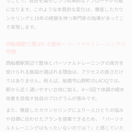
うことで、負担を減らしつつ効果的なアプローチが可能
の工夫
になります。このような本質的な変化は、徹底したカウ
パーソナルトレーニングだけでは叶わない効果
ンセリングと16年の経験を持つ専門家の指導があってこ
の秘密
そ実現します。
パーソナルトレーニングと整体の融合が叶
える根本改善
西船橋駅で選ばれる整体×パーソナルトレーニングの
整体×パーソナルトレーニングで疲れの原
特徴
因からアプローチ
西船橋駅周辺で整体とパーソナルトレーニングの両方を
週1回のパーソナルトレーニングでは足りな
受けられる施設が選ばれる理由は、アクセスの良さだけ
い理由を解説
ではありません。例えば、船橋市山野町のLACIQでは、
整体×パーソナルトレーニングによる短期
駅から近く通いやすい立地に加え、4～5回で体調の根本
間の体質変化例
改善を目指す独自のプログラムが強みです。
「意味ない」と言われるパーソナルトレー
また、徹底したカウンセリングにより一人ひとりの悩み
ニングの真実
や目標に合わせたプランを提案できるため、「パーソナ
整体との組み合わせで変わるカラダ作り
ルトレーニングはもったいないのでは？」と感じていた