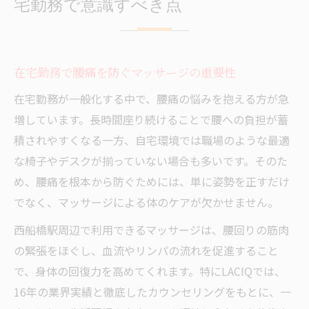
宅勤務で意識すべき点
西船橋駅周辺でマッサージが腰痛改善に導く理
由
西船橋で腰痛に効くマッサージの専門性
在宅勤務で腰痛を防ぐマッサージの重要性
整骨院のマッサージで根本改善を目指す理
在宅勤務が一般化する中で、腰痛の悩みを抱える方が急
由
増しています。長時間座り続けることで腰への負担が蓄
整体とマッサージの組み合わせが腰痛に有
積されやすくなる一方、自宅環境では職場のような最適
効
な椅子やデスクが揃っていない場合も多いです。そのた
マッサージ施術で腰痛が改善するメカニズ
め、腰痛を根本から防ぐためには、単に姿勢を正すだけ
ム
でなく、マッサージによる体のケアが欠かせません。
西船橋の整体院が選ばれるマッサージ技術
西船橋駅周辺で利用できるマッサージは、腰回りの筋肉
在宅勤務の腰痛対策マッサージと環境見直し術
の緊張をほぐし、血流やリンパの流れを促進すること
マッサージとデスク環境改善で腰痛予防
で、身体の回復力を高めてくれます。特にLACIQでは、
在宅勤務の腰痛は生活習慣とマッサージで
16年の業界実績と徹底したカウンセリングをもとに、一
対策