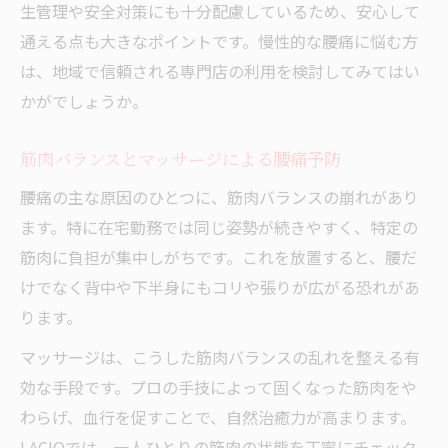
西船橋で本気で腰痛改善を目指す方へのヒント
生管理や安全対策にも十分配慮しているため、安心して
西船橋で信頼されるマッサージ選びの基準
通える点も大きなポイントです。慢性的な腰痛に悩む方
腰痛改善は整体とマッサージの活用が決め
は、地域で信頼される専門店の利用を検討してみてはい
手
かがでしょうか。
マッサージ施術で腰痛根本改善を叶える方
筋肉バランスとマッサージによる腰痛予防
法
腰痛の主な原因のひとつに、筋肉バランスの崩れがあり
整体院のカウンセリングが導く腰痛対策法
ます。特に在宅勤務では同じ姿勢が続きやすく、特定の
在宅勤務者におすすめの腰痛マッサージ活
筋肉に負担が集中しがちです。これを放置すると、腰だ
用術
けでなく背中や下半身にもコリや張りが広がる恐れがあ
ります。
マッサージは、こうした筋肉バランスの乱れを整える有
効な手段です。プロの手技によって固くなった筋肉をや
わらげ、血行を促すことで、自然治癒力が高まります。
LACIQでは、一人ひとりの筋肉の状態を丁寧にチェック