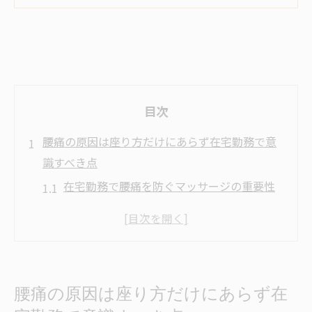
目次
腰痛の原因は座り方だけにあらず在宅勤務で意
識すべき点
在宅勤務で腰痛を防ぐマッサージの重要性
座り方以外の腰痛原因とマッサージ対策
西船橋で選ばれる腰痛改善マッサージとは
筋肉バランスとマッサージによる腰痛予防
長時間作業でも腰痛を招かないマッサージ
腰痛の原因は座り方だけにあらず在
習慣