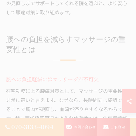
の見直しまでサポートしてくれる院を選ぶと、より安心
して腰痛対策に取り組めます。
腰への負担を減らすマッサージの重
要性とは
腰への負担軽減にはマッサージが不可欠
在宅勤務による腰痛対策として、マッサージの重要性は
非常に高いと言えます。なぜなら、長時間同じ姿勢でい
ることで筋肉が硬直し、血流が滞りやすくなるからで
す。特に西船橋駅周辺のような住宅地では、仕事環境が
070-3133-4094
オフィスより整っていないケースも多く、腰への負担が
お問い合わせ
ご予約