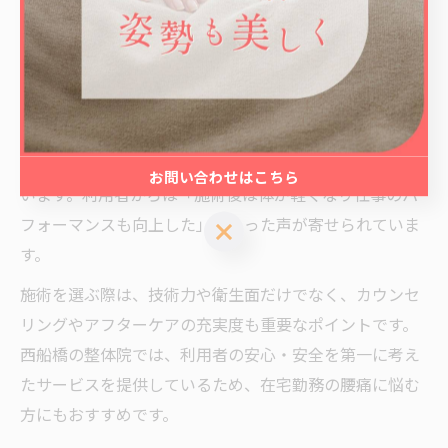
重点を置いています。
また、「西船橋 整骨院」「西船橋 整体 おすすめ」とい
ったキーワードで検索する方が多い通り、信頼できる地
域密着型の店舗が求められています。LACIQは船橋市山
野町に立地し、アクセスの良さとともに、4〜5回で疲れ
の根本改善を目指す独自のアプローチが高く評価されて
お問い合わせはこちら
います。利用者からは「施術後は体が軽くなり仕事のパ
フォーマンスも向上した」といった声が寄せられていま
お問い合わせはこちら
す。
施術を選ぶ際は、技術力や衛生面だけでなく、カウンセ
リングやアフターケアの充実度も重要なポイントです。
西船橋の整体院では、利用者の安心・安全を第一に考え
たサービスを提供しているため、在宅勤務の腰痛に悩む
方にもおすすめです。