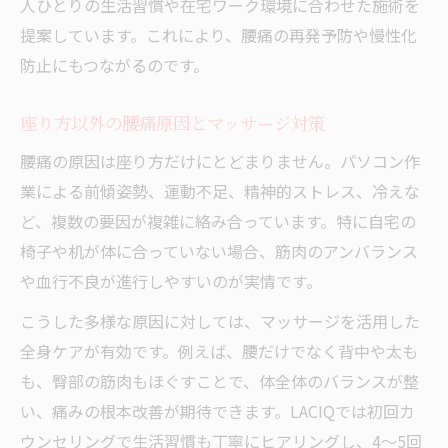
人ひとりの生活習慣や在宅ワーク環境に合わせた施術を
腰痛予防には適切なマッサージと姿勢調整
提案しています。これにより、腰痛の再発予防や慢性化
がカギ
防止にもつながるのです。
自宅でできるマッサージと腰痛セルフケア
法
座り方以外の腰痛原因とマッサージ対策
おすすめマッサージと椅子選びで腰痛を遠
腰痛の原因は座り方だけにとどまりません。パソコン作
ざける
業による前傾姿勢、運動不足、精神的ストレス、冷えな
マッサージを活かす腰痛予防の実践的アプロー
ど、複数の要因が複雑に絡み合っています。特に自宅の
チ
椅子や机が体に合っていない場合、筋肉のアンバランス
や血行不良が進行しやすいのが実情です。
腰痛予防はマッサージとストレッチの併用
が効果的
こうした多様な原因に対しては、マッサージを活用した
マッサージで腰周りをほぐす具体的な方法
全身ケアが有効です。例えば、腰だけでなく背中や太も
も、臀部の筋肉もほぐすことで、体全体のバランスが整
在宅勤務で実践できる腰痛対策マッサージ
い、痛みの根本改善が期待できます。LACIQでは初回カ
法
ウンセリングで生活習慣も丁寧にヒアリングし、4〜5回
腰痛再発を防ぐマッサージと生活習慣の見