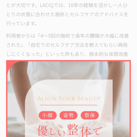
とが大切です。LACIQでは、16年の経験を活かし一人ひ
とりの状態に合わせた施術とセルフケアのアドバイスを
行っています。
利用者からは「4〜5回の施術で長年の腰痛が大幅に改善
された」「自宅でのセルフケア方法を教えてもらい再発
しにくくなった」といった声もあり、根本的な体質改善
を目指す方に好評です。
西船橋の整体院が選ばれるマッサージ技術
西船橋エリアの整体院やマッサージ店が選ばれる理由
は、豊富な経験に基づく高い技術力と、利用者一人ひと
りに寄り添ったオーダーメイド施術にあります。特に
LACIQでは、16年の実績と徹底したカウンセリングによ
り、表面的な症状だけでなく根本原因を見極めることに