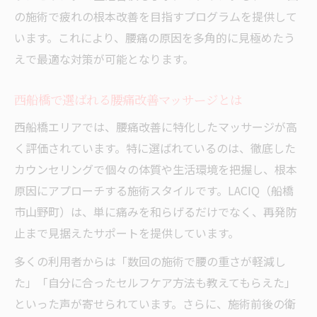
の施術で疲れの根本改善を目指すプログラムを提供して
直し
います。これにより、腰痛の原因を多角的に見極めたう
腰痛予防に役立つ西船橋の整体院アドバイ
えで最適な対策が可能となります。
ス
腰への負担を減らすマッサージの重要性とは
西船橋で選ばれる腰痛改善マッサージとは
腰への負担軽減にはマッサージが不可欠
西船橋エリアでは、腰痛改善に特化したマッサージが高
長時間座りっぱなしの腰痛に効くマッサー
く評価されています。特に選ばれているのは、徹底した
ジ法
カウンセリングで個々の体質や生活環境を把握し、根本
マッサージで血流を促し腰痛を予防するコ
原因にアプローチする施術スタイルです。LACIQ（船橋
ツ
市山野町）は、単に痛みを和らげるだけでなく、再発防
腰痛悪化を防ぐための正しいマッサージ習
止まで見据えたサポートを提供しています。
慣
多くの利用者からは「数回の施術で腰の重さが軽減し
マッサージと体勢工夫で腰への負担を最小
た」「自分に合ったセルフケア方法も教えてもらえた」
限に
といった声が寄せられています。さらに、施術前後の衛