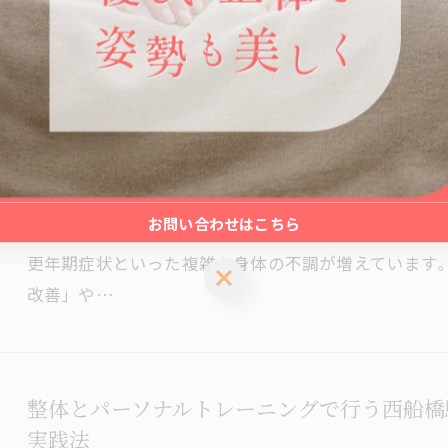
慣による姿勢の乱れは、肩や首への負担となり、根本
調にもつ…
整体でホルモンバランスを整える千葉県船橋
2026/06/10
お問い合わせはこちら
整体やホルモンバランスの不調に悩んでいませんか？
更年期症状といった複雑な身体の不調が増えています
お問い合わせはこちら
改善」や…
整体とパーソナルトレーニングで行う西船橋
実践法