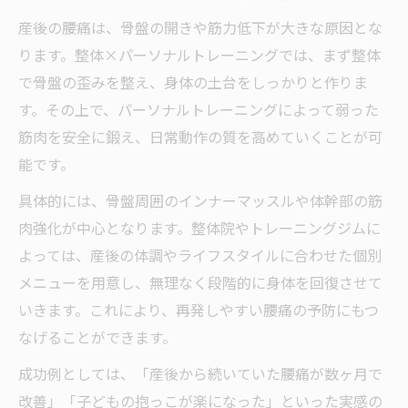
整体×パーソナルトレーニング選びで予約
産後の腰痛は、骨盤の開きや筋力低下が大きな原因とな
や通院のコツ
ります。整体×パーソナルトレーニングでは、まず整体
整体×パーソナルトレーニング利用時の服
で骨盤の歪みを整え、身体の土台をしっかりと作りま
装や準備の疑問解決
す。その上で、パーソナルトレーニングによって弱った
整体×パーソナルトレーニング選びで専門
筋肉を安全に鍛え、日常動作の質を高めていくことが可
性の見極め方
能です。
整体×トレーニングで腰痛から自由になる方法
具体的には、骨盤周囲のインナーマッスルや体幹部の筋
整体×パーソナルトレーニングで腰痛改善
肉強化が中心となります。整体院やトレーニングジムに
を生活に取り入れる
よっては、産後の体調やライフスタイルに合わせた個別
整体×パーソナルトレーニングで腰痛を再
メニューを用意し、無理なく段階的に身体を回復させて
発させない習慣作り
いきます。これにより、再発しやすい腰痛の予防にもつ
整体×パーソナルトレーニングのセルフケ
なげることができます。
アと日常の工夫
成功例としては、「産後から続いていた腰痛が数ヶ月で
整体×パーソナルトレーニングの継続で実
改善」「子どもの抱っこが楽になった」といった実感の