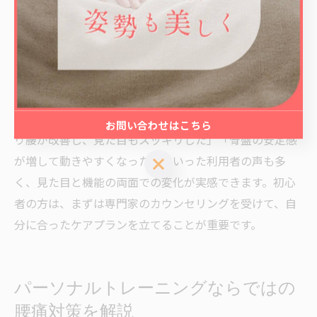
きます。特に育児中は前かがみや片側に重心が偏ること
が多いため、骨盤や背骨のバランスが崩れやすくなりま
す。
整体による骨盤矯正で歪みをリセットし、パーソナルト
レーニングで正しい姿勢をキープする筋力をつけること
で、腰痛の再発リスクを減らせます。実際に「猫背や反
お問い合わせはこちら
り腰が改善し、見た目もスッキリした」「骨盤の安定感
が増して動きやすくなった」といった利用者の声も多
お問い合わせはこちら
く、見た目と機能の両面での変化が実感できます。初心
者の方は、まずは専門家のカウンセリングを受けて、自
分に合ったケアプランを立てることが重要です。
パーソナルトレーニングならではの
腰痛対策を解説