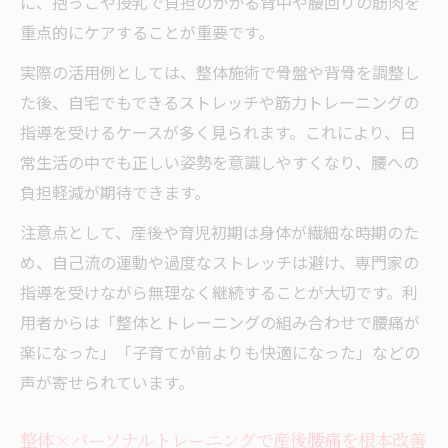
に、抱っこや授乳で負担のかかる背中や腰回りの筋肉を
期の効果の違い
重点的にケアすることが重要です。
整体×パーソナルトレーニングの比較で分
かる腰痛改善ポイント
実際の活用例としては、整体施術で骨盤や背骨を調整し
整体単体と整体×パーソナルトレーニング
た後、自宅でもできるストレッチや筋力トレーニングの
の効果を徹底比較
指導を受けるケースが多く見られます。これにより、日
常生活の中でも正しい姿勢を意識しやすくなり、腰への
整体×パーソナルトレーニングの満足度と
負担軽減が期待できます。
実感できる変化
整体×パーソナルトレーニング選択時の注
注意点として、産後や育児初期は身体が繊細な時期のた
意点と体験談
め、自己流の運動や過度なストレッチは避け、専門家の
指導を受けながら無理なく継続することが大切です。利
忙しい育児世代へ整体と運動の選び方ガイド
用者からは「整体とトレーニングの組み合わせで腰痛が
整体×パーソナルトレーニングで通いやす
楽になった」「子育てが前よりも快適になった」などの
さ重視の選び方
声が寄せられています。
整体×パーソナルトレーニング選びで重視
するポイント
整体×パーソナルトレーニングで産後腰痛を根本改善