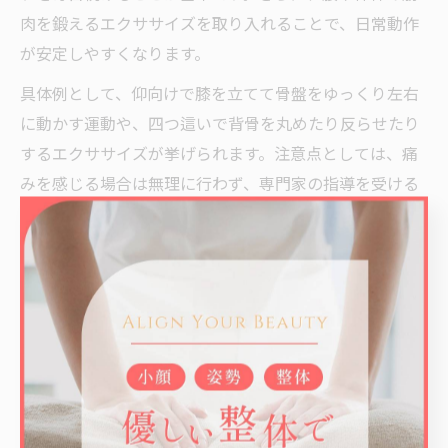
肉を鍛えるエクササイズを取り入れることで、日常動作
が安定しやすくなります。
具体例として、仰向けで膝を立てて骨盤をゆっくり左右
に動かす運動や、四つ這いで背骨を丸めたり反らせたり
するエクササイズが挙げられます。注意点としては、痛
みを感じる場合は無理に行わず、専門家の指導を受ける
ことが大切です。育児や家事の合間にできる短時間のケ
アを積み重ねることで、再発予防と快適な生活の維持が
期待できます。
整体×パーソナルトレーニングがもたらす姿勢改善と
骨盤ケア
整体とパーソナルトレーニングを組み合わせることで、
姿勢の歪みや骨盤のズレを根本から整える効果が期待で