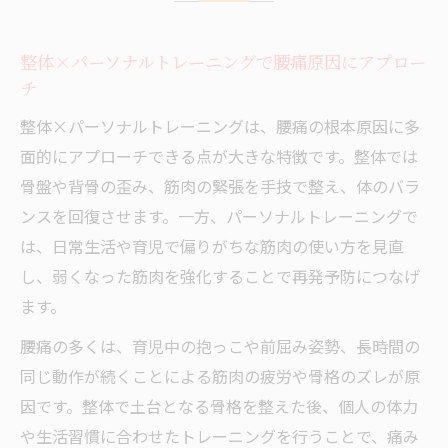
整体×パーソナルトレーニングで姿勢と骨
整体×パーソナルトレーニングで腰痛原因にアプロー
盤を整えるポイント
チ
整体と運動で育児中の腰痛を根本改善する秘訣
整体×パーソナルトレーニングは、腰痛の根本原因に多
整体×パーソナルトレーニングで根本改善
面的にアプローチできる点が大きな特徴です。整体では
の流れを解説
骨盤や背骨の歪み、筋肉の緊張を手技で整え、体のバラ
育児腰痛に整体×パーソナルトレーニング
ンスを回復させます。一方、パーソナルトレーニングで
が効果的な理由
は、日常生活や育児で偏りがちな筋肉の使い方を見直
整体×パーソナルトレーニングの頻度と通
し、弱くなった筋肉を強化することで再発予防につなげ
い方のコツ
ます。
整体と運動を組み合わせた腰痛予防セルフ
腰痛の多くは、育児中の抱っこや前屈み姿勢、長時間の
ケア法
同じ動作が続くことによる筋肉の疲労や骨格のズレが原
整体×パーソナルトレーニングがもたらす
因です。整体で土台となる骨格を整えた後、個人の体力
姿勢改善と骨盤ケア
や生活習慣に合わせたトレーニングを行うことで、痛み