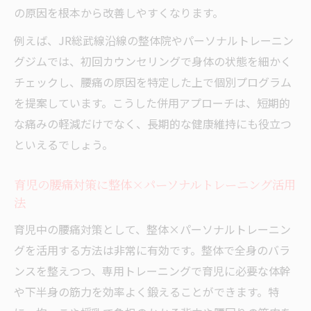
パーソナルトレーニングならではの腰痛対策を
の原因を根本から改善しやすくなります。
解説
例えば、JR総武線沿線の整体院やパーソナルトレーニン
整体×パーソナルトレーニングで筋力と柔
グジムでは、初回カウンセリングで身体の状態を細かく
軟性を強化
チェックし、腰痛の原因を特定した上で個別プログラム
パーソナルトレーニングで育児腰痛を機能
を提案しています。こうした併用アプローチは、短期的
改善へ導く方法
な痛みの軽減だけでなく、長期的な健康維持にも役立つ
整体×パーソナルトレーニングの個別プロ
といえるでしょう。
グラムの魅力
整体を併用するパーソナルトレーニングの
育児の腰痛対策に整体×パーソナルトレーニング活用
メリット
法
整体×パーソナルトレーニングで骨盤と体
育児中の腰痛対策として、整体×パーソナルトレーニン
幹を安定させる
グを活用する方法は非常に有効です。整体で全身のバラ
整体×パーソナルトレーニングの効果を比較
ンスを整えつつ、専用トレーニングで育児に必要な体幹
や下半身の筋力を効率よく鍛えることができます。特
整体×パーソナルトレーニングの短期と長