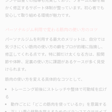
シンや自重での指導も充実しており、フォームの癖を細
イデア
かく修正するサポート体制が整っています。初心者でも
パーソナルトレーニングで変わるボディラ
安心して取り組める環境が魅力です。
インの魅力
西船橋で人気のストレッチ併用メソッドを
パーソナルジム利用で変わる筋肉の使い方のコツ
紹介
パーソナルジムを利用する最大のメリットは、自分では
気づきにくい筋肉の使い方の癖をプロが的確に指摘し、
修正してくれる点です。特に脚だけ太くなる方は、股関
節や体幹、足裏の使い方に課題があるケースが多く見受
けられます。
筋肉の使い方を変える具体的なコツとして、
トレーニング前後にストレッチや整体で可動域を広げ
る
動作ごとに「どこの筋肉を使っているか」を意識する
正しい重心移動を覚えるためのバランスエクササイズ