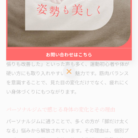
西船橋駅周辺のジムでは、ストレッチ専用の時間を設け
たり、トレーニング前後に整体を取り入れることで、筋
肉の柔軟性を高めています。これにより、関節可動域が
広がり、日常生活でも正しい姿勢を保ちやすくなりま
す。
「ストレッチを始めてから脚のむくみが減り、太ももの
お問い合わせはこちら
張りも改善した」といった声も多く、運動初心者や体が
お問い合わせはこちら
硬い方にも取り入れやすい点が魅力です。筋肉バランス
を意識することで、見た目の変化だけでなく、疲れにく
い身体づくりにもつながります。
パーソナルジムで感じる身体の変化とその理由
パーソナルジムに通うことで、多くの方が「脚だけ太く
なる」悩みから解放されています。その理由は、個別プ