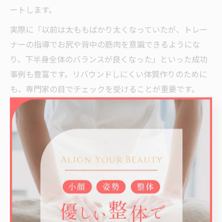
ートします。
実際に「以前は太ももばかり太くなっていたが、トレー
ナーの指導でお尻や背中の筋肉を意識できるようにな
り、下半身全体のバランスが良くなった」といった成功
事例も豊富です。リバウンドしにくい体質作りのために
も、専門家の目でチェックを受けることが重要です。
筋肉バランスを整えるストレッチと使い方の工夫
脚だけ太くなる原因のひとつは、特定の筋肉を過度に使
いすぎていることです。パーソナルトレーニングでは、
ストレッチと正しい筋肉の使い方を組み合わせること
で、全身のバランスを調整。とくに、太もも前側や外側
の緊張をほぐしつつ、お尻や内もも、体幹の筋肉をしっ
かり働かせる工夫が求められます。