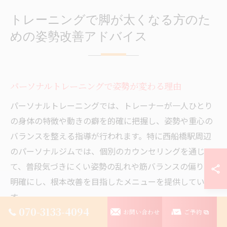
トレーニングで脚が太くなる方のた
めの姿勢改善アドバイス
パーソナルトレーニングで姿勢が変わる理由
パーソナルトレーニングでは、トレーナーが一人ひとり
の身体の特徴や動きの癖を的確に把握し、姿勢や重心の
バランスを整える指導が行われます。特に西船橋駅周辺
のパーソナルジムでは、個別のカウンセリングを通じ
て、普段気づきにくい姿勢の乱れや筋バランスの偏りを
明確にし、根本改善を目指したメニューを提供していま
す。
070-3133-4094
お問い合わせ
ご予約
なぜ姿勢が変わるのかというと、専門家の目線で身体の