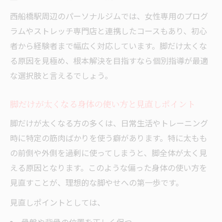
西船橋駅周辺のパーソナルジムでは、女性専用のプログ
脚やせを目指す方必見の正しい筋肉の使い方と
ラムやストレッチ専門店と連携したコースもあり、初心
は
者から経験者まで幅広く対応しています。脚だけ太くな
脚やせ成功のためのパーソナルトレーニン
る原因を見極め、根本解決を目指すなら個別指導が最適
グ基礎知識
な選択肢と言えるでしょう。
カー フレイズの効果的な活用法を知ろう
脚だけ太くなる人のフォームの特徴と改善
脚だけが太くなる身体の使い方と見直しポイント
策
脚だけが太くなる方の多くは、日常生活やトレーニング
女性向けパーソナルジムで学ぶ筋肉の意識
時に特定の筋肉ばかりを使う癖があります。特に太もも
法
の前側や外側を過剰に使ってしまうと、脚全体が太く見
姿勢改善とパーソナルトレーニングの組み
える原因となります。このような偏った身体の使い方を
合わせ例
見直すことが、理想的な脚やせへの第一歩です。
西船橋駅で無理なく続く脚やせサポート方法を
見直しポイントとしては、
探る