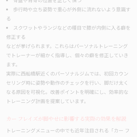
骨盤や背骨の位置を正しく保つ
無理せず続けられるパーソナルトレーニン
歩行時や立ち姿勢で重心が外側に流れないよう意識す
グの秘訣
る
脚やせに効果的なストレッチと日常ケア方
スクワットやランジなどの種目で膝が内側に入る癖を
法
修正する
パーソナルトレーニングでリバウンドを防
などが挙げられます。これらはパーソナルトレーニング
ぐコツ
でトレーナーが細かく指導し、個々の癖を修正していき
西船橋のパーソナルジム活用で得られるサ
ます。
ポート体制
実際に西船橋駅近くのパーソナルジムでは、初回カウン
習慣化しやすい脚やせメソッドを解説
セリング時に姿勢や動作のチェックを行い、脚だけ太く
トレーニングで脚が太くなる方のための姿勢改
なる原因を可視化。改善ポイントを明確にし、効率的な
善アドバイス
トレーニング計画を提案しています。
パーソナルトレーニングで姿勢が変わる理
由
カー フレイズが脚やせに影響する実際の効果を解説
脚だけ太くなる人の骨盤や重心のクセを修
トレーニングメニューの中でも近年注目される「カー フ