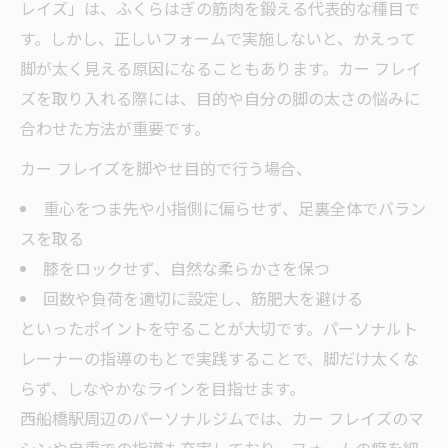
正
レイズ」は、ふくらはぎの筋肉を鍛える代表的な種目で
西船橋ストレッチと整体でバランスを整え
す。しかし、正しいフォームで実施しないと、かえって
る方法
脚が太く見える原因になることもあります。カー フレイ
ズを取り入れる際には、目的や自分の脚の太さの悩みに
フォーム改善で脚やせ効果を最大化する秘
合わせた方法が重要です。
訣
カー フレイズ適正フォームと注意点をチェ
カー フレイズを脚やせ目的で行う場合、
ック
重心をつま先や小指側に偏らせず、足裏全体でバラン
パーソナルトレーニングを活用した理想体型へ
スを取る
の近道を紹介
膝をロックせず、自然な柔らかさを保つ
理想体型に近づくパーソナルトレーニング
回数や負荷を適切に設定し、筋肥大を避ける
の流れ
といったポイントを守ることが大切です。パーソナルト
脚やせを叶えるパーソナルジムの活用ポイ
レーナーの指導のもとで実践することで、脚だけ太くな
ント
らず、しなやかなラインを目指せます。
西船橋駅周辺のパーソナルジムでは、カー フレイズのマ
失敗しないための身体の使い方と習慣化ア