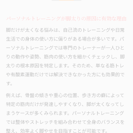
正しいフォームを意識した脚やせパーソナ
パーソナルトレーニングが脚太りの原因に有効な理由
ルトレーニング実践法
身体の使い方に注目した西船橋のパーソナルト
脚だけが太くなる悩みは、自己流のトレーニングや日常
レーニング体験
生活での身体の使い方に偏りがある場合が多いです。パ
ーソナルトレーニングでは専門のトレーナーが一人ひと
西船橋 パーソナルジム女性にも人気の体験
りの動作や姿勢、筋肉の使い方を細かくチェックし、脚
ポイント
太りの根本原因を特定します。そのため、単なる筋トレ
カー フレイズ体験から学ぶ正しい身体の動
や有酸素運動だけでは解決できなかった方にも効果的で
かし方
す。
脚太り防止に役立つパーソナルトレーニン
グの実例紹介
例えば、骨盤の傾きや重心の位置、歩き方の癖によって
特定の筋肉だけが発達しやすくなり、脚が太くなってし
筋肉バランスを整えるストレッチと使い方
まうケースが多くみられます。パーソナルトレーニング
の工夫
では整体やストレッチを組み合わせて全身のバランスを
パーソナルジムで感じる身体の変化とその
整え、効率よく脚やせを目指すことが可能です。
理由