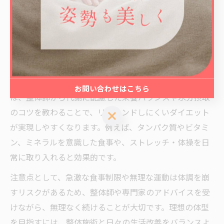
活かし、効率的に運動や食事管理を行う方法をアドバイ
スしてくれる場合があります。姿勢や骨格バランスが整
った状態で運動を行うと、筋肉の使い方が正しくなり、
消費カロリーが増える傾向があります。
また、整体で血流やリンパの流れが改善されることで、
代謝アップやむくみ解消にもつながります。食事面で
お問い合わせはこちら
は、整体師から代謝に配慮した栄養バランスや水分摂取
のコツを教わることで、リバウンドしにくいダイエット
お問い合わせはこちら
が実現しやすくなります。例えば、タンパク質やビタミ
ン、ミネラルを意識した食事や、ストレッチ・体操を日
常に取り入れると効果的です。
注意点として、急激な食事制限や無理な運動は体調を崩
すリスクがあるため、整体師や専門家のアドバイスを受
けながら、無理なく続けることが大切です。理想の体型
を目指すには、整体施術と日々の生活改善をバランスよ