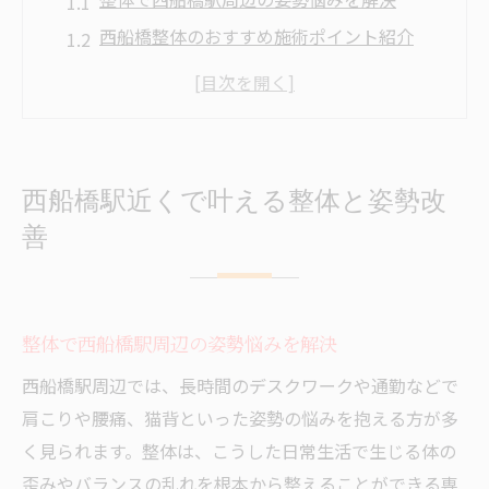
西船橋整体のおすすめ施術ポイント紹介
整体が肩こりや腰痛に有効な理由とは
西船橋整体院の選び方と効果的な活用法
整体施術で姿勢改善を実感するためのコツ
整体を活用したダイエット成功への道
西船橋駅近くで叶える整体と姿勢改
整体でダイエット効果を高める秘訣とは
善
姿勢矯正で基礎代謝アップを目指す方法
整体による骨盤調整とダイエットの関係
西船橋整体で痩せやすい体質を作る理由
整体で西船橋駅周辺の姿勢悩みを解決
整体施術と食事・運動の相乗効果を解説
西船橋駅周辺では、長時間のデスクワークや通勤などで
姿勢の乱れがダイエット停滞に及ぼす影響
肩こりや腰痛、猫背といった姿勢の悩みを抱える方が多
整体で姿勢の乱れを正す重要性について
く見られます。整体は、こうした日常生活で生じる体の
悪い姿勢がダイエット効果を妨げる理由
歪みやバランスの乱れを根本から整えることができる専