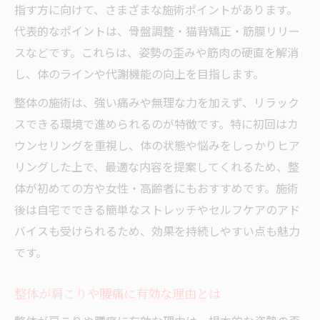
指す方に向けて、さまざまな施術ポイントがあります。
健康美を叶える整体施術の継続ポイント
代表的なポイントは、骨盤調整・猫背矯正・筋膜リリー
整体院の口コミや体験談を活かす方法
スなどです。これらは、姿勢の歪みや筋肉の硬直を解消
整体が支える日常セルフケアと再発予防
し、体のラインや代謝機能の向上を目指します。
整体とセルフケアで再発予防を強化する方
整体の施術は、強い痛みや無理な力を加えず、リラック
法
スできる環境で進められるのが特徴です。特に初回はカ
整体院のアドバイスを日常に活かすコツ
ウンセリングを重視し、体の状態や悩みをしっかりヒア
正しい姿勢維持のセルフケアテクニック紹
リングした上で、最適な内容を提案してくれるため、整
介
体が初めての方や女性・高齢者にもおすすめです。施術
整体施術後のストレッチや運動の重要性
後は自宅でできる簡単なストレッチやセルフケアのアド
再発しない体作りに整体ができること
バイスも受けられるため、効果を持続しやすい点も魅力
です。
整体が肩こりや腰痛に有効な理由とは