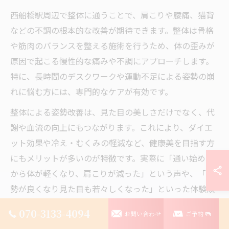
西船橋駅周辺で整体に通うことで、肩こりや腰痛、猫背
などの不調の根本的な改善が期待できます。整体は骨格
や筋肉のバランスを整える施術を行うため、体の歪みが
原因で起こる慢性的な痛みや不調にアプローチします。
特に、長時間のデスクワークや運動不足による姿勢の崩
れに悩む方には、専門的なケアが有効です。
整体による姿勢改善は、見た目の美しさだけでなく、代
謝や血流の向上にもつながります。これにより、ダイエ
ット効果や冷え・むくみの軽減など、健康美を目指す方
にもメリットが多いのが特徴です。実際に「通い始めて
から体が軽くなり、肩こりが減った」という声や、「姿
勢が良くなり見た目も若々しくなった」といった体験談
も多く聞かれます。
070-3133-4094
お問い合わせ
ご予約
ただし、整体の効果は一度で劇的に現れるものではあり