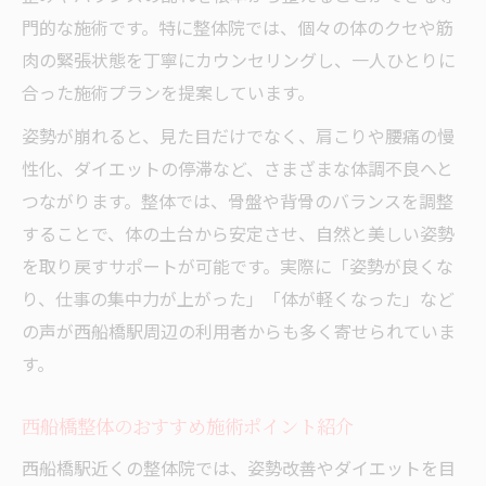
門的な施術です。特に整体院では、個々の体のクセや筋
整体で歪み改善し停滞期を乗り越える方法
肉の緊張状態を丁寧にカウンセリングし、一人ひとりに
猫背や骨盤の歪みが脂肪燃焼に与える影響
合った施術プランを提案しています。
整体院のアドバイスで姿勢を見直すコツ
姿勢が崩れると、見た目だけでなく、肩こりや腰痛の慢
骨格調整で変わる体質作りのポイント
性化、ダイエットの停滞など、さまざまな体調不良へと
整体による骨格調整で体質改善を実現
つながります。整体では、骨盤や背骨のバランスを調整
骨盤矯正がもたらす美容と健康への効果
することで、体の土台から安定させ、自然と美しい姿勢
整体施術で姿勢美人を目指す生活習慣
を取り戻すサポートが可能です。実際に「姿勢が良くな
骨格バランス改善がダイエットに効く理由
り、仕事の集中力が上がった」「体が軽くなった」など
整体院での体質チェックとアドバイス活用
の声が西船橋駅周辺の利用者からも多く寄せられていま
通いやすい整体で健康美を手にする秘策
す。
西船橋駅近くの整体通いで得られる効果
西船橋整体のおすすめ施術ポイント紹介
整体が初めての方におすすめの選び方
西船橋駅近くの整体院では、姿勢改善やダイエットを目
整体院選びで注目すべき通いやすさの基準